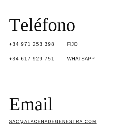
T
e
l
é
f
o
n
o
+34 971 253 398
FIJO
+34 617 929 751
WHATSAPP
E
m
a
i
l
SAC@ALACENADEGENESTRA.COM