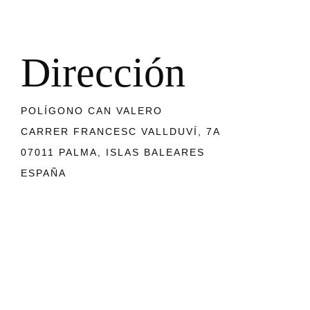
D
i
r
e
c
c
i
ó
n
POLÍGONO CAN VALERO
CARRER FRANCESC VALLDUVÍ, 7A
07011 PALMA, ISLAS BALEARES
ESPAÑA