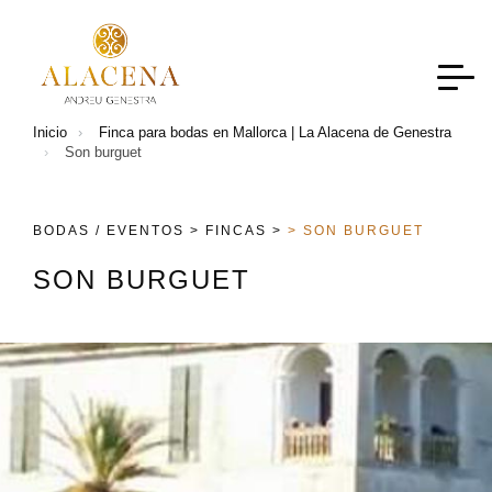
Inicio
Finca para bodas en Mallorca | La Alacena de Genestra
Son burguet
BODAS / EVENTOS >
FINCAS >
> SON BURGUET
S
O
N
B
U
R
G
U
E
T